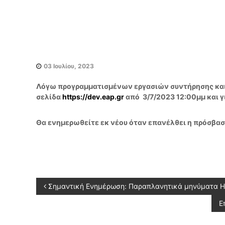
ρ
ε
σ
ι
ώ
03 Ιουλίου, 2023
ν
Λόγω προγραμματισμένων εργασιών συντήρησης και 
σελίδα
https://dev.eap.gr
από 3/7/2023 12:00μμ και γ
Θα ενημερωθείτε εκ νέου όταν επανέλθει η πρόσβα
Π
Σημαντική Ενημέρωση: Παραπλανητικά μηνύματα Η
Ε
λ