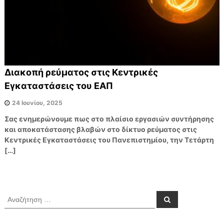
ν
α
ο
ι
Π
λ
η
ρ
Διακοπή ρεύματος στις Κεντρικές
ο
Εγκαταστάσεις του ΕΑΠ
φ
ο
24 Ιουνίου, 2025
ρ
Σας ενημερώνουμε πως στο πλαίσιο εργασιών συντήρησης
ι
και αποκατάστασης βλαβών στο δίκτυο ρεύματος στις
α
Κεντρικές Εγκαταστάσεις του Πανεπιστημίου, την Τετάρτη
κ
[…]
ώ
ν
Υ
π
Α
Α
ν
ν
η
α
α
ρ
ζ