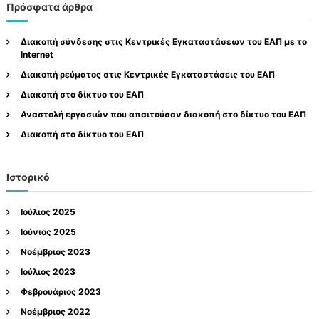
ή
ζ
Πρόσφατα άρθρα
ε
τ
ή
η
σ
σ
τ
η
Διακοπή σύνδεσης στις Κεντρικές Εγκαταστάσεων του ΕΑΠ με το
ι
η
Internet
ώ
σ
Διακοπή ρεύματος στις Κεντρικές Εγκαταστάσεις του ΕΑΠ
ν
η
γ
Διακοπή στο δίκτυο του ΕΑΠ
ι
Αναστολή εργασιών που απαιτούσαν διακοπή στο δίκτυο του ΕΑΠ
α
Διακοπή στο δίκτυο του ΕΑΠ
:
Ιστορικό
Ιούλιος 2025
Ιούνιος 2025
Νοέμβριος 2023
Ιούλιος 2023
Φεβρουάριος 2023
Νοέμβριος 2022