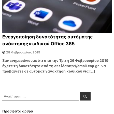
ν
α
ο
ι
Π
λ
η
ρ
Ενεργοποίηση δυνατότητας αυτόματης
ο
ανάκτησης κωδικού Office 365
φ
ο
28 Φεβρουαρίου, 2019
ρ
Σας ενημερώνουμε ότι από την Τρίτη 26 Φεβρουαρίου 2019
ι
έχετε τη δυνατότητα από τη σελίδαhttp://email.eap.gr να
α
προβαίνετε σε αυτόματη ανάκτηση κωδικού για […]
κ
ώ
ν
Υ
Α
Α
π
ν
ν
α
α
η
ζ
ή
ζ
ρ
Πρόσφατα άρθρα
τ