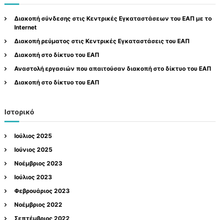
ή
η
ε
σ
τ
η
σ
Διακοπή σύνδεσης στις Κεντρικές Εγκαταστάσεων του ΕΑΠ με το
η
Internet
ι
σ
ώ
Διακοπή ρεύματος στις Κεντρικές Εγκαταστάσεις του ΕΑΠ
η
ν
γ
Διακοπή στο δίκτυο του ΕΑΠ
ι
Αναστολή εργασιών που απαιτούσαν διακοπή στο δίκτυο του ΕΑΠ
α
Διακοπή στο δίκτυο του ΕΑΠ
:
Ιστορικό
Ιούλιος 2025
Ιούνιος 2025
Νοέμβριος 2023
Ιούλιος 2023
Φεβρουάριος 2023
Νοέμβριος 2022
Σεπτέμβριος 2022