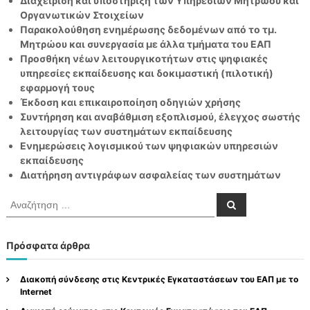
Διαχείριση και υποστήριξη των Υπηρεσιών Μητρώου και
ν
α
Οργανωτικών Στοιχείων
ο
ι
Παρακολούθηση ενημέρωσης δεδομένων από το τμ.
Π
Μητρώου και συνεργασία με άλλα τμήματα του ΕΑΠ
λ
Προσθήκη νέων λειτουργικοτήτων στις ψηφιακές
η
υπηρεσίες εκπαίδευσης και δοκιμαστική (πιλοτική)
ρ
εφαρμογή τους
Έκδοση και επικαιροποίηση οδηγιών χρήσης
ο
Συντήρηση και αναβάθμιση εξοπλισμού, έλεγχος σωστής
φ
λειτουργίας των συστημάτων εκπαίδευσης
ο
Ενημερώσεις λογισμικού των ψηφιακών υπηρεσιών
ρ
εκπαίδευσης
ι
Διατήρηση αντιγράφων ασφαλείας των συστημάτων
α
Α
κ
Α
ν
ν
ώ
α
α
ζ
ν
ή
ζ
Πρόσφατα άρθρα
τ
Υ
ή
η
σ
π
τ
η
Διακοπή σύνδεσης στις Κεντρικές Εγκαταστάσεων του ΕΑΠ με το
η
η
Internet
σ
ρ