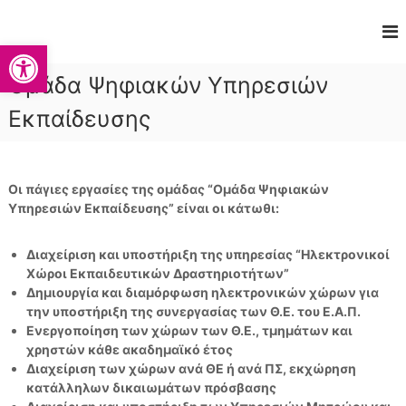
Π
α
Γ
Ανοίξτε τη γραμμή εργαλείων
ρ
ρ
ά
Ομάδα Ψηφιακών Υπηρεσιών
α
λ
ε
φ
Εκπαίδευσης
ι
ε
ψ
ί
η
ο
σ
Οι πάγιες εργασίες της ομάδας “Ομάδα Ψηφιακών
Δ
τ
Υπηρεσιών Εκπαίδευσης” είναι οι κάτωθι:
ι
ο
κ
π
Διαχείριση και υποστήριξη της υπηρεσίας “Ηλεκτρονικοί
ε
τ
Χώροι Εκπαιδευτικών Δραστηριοτήτων”
ρ
υ
Δημιουργία και διαμόρφωση ηλεκτρονικών χώρων για
ι
α
την υποστήριξη της συνεργασίας των Θ.Ε. του Ε.Α.Π.
ε
κ
Ενεργοποίηση των χώρων των Θ.Ε., τμημάτων και
χ
ώ
χρηστών κάθε ακαδημαϊκό έτος
ό
ν
Διαχείριση των χώρων ανά ΘΕ ή ανά ΠΣ, εκχώρηση
μ
κατάλληλων δικαιωμάτων πρόσβασης
κ
ε