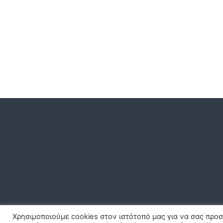
ρ
ε
σ
ι
ώ
ν
Χρησιμοποιούμε cookies στον ιστότοπό μας για να σας προ