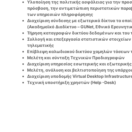
ν
Υλοποίηση της πολιτικής ασφάλειας για την προ
κ
ο
πρόσβαση, την αντιμετώπιση περιστατικών παραβ
α
των υπηρεσιών πληροφόρησης
ι
Διαχείριση σύνδεσης µε εξωτερικά δίκτυα τα οποί
Π
(Ακαδημαϊκό ∆ιαδίκτυο – GUNet, Εθνικό Ερευνητικ
λ
Τήρηση καταγραφών δικτύου δεδομένων και του 
η
Συλλογή και επεξεργασία στατιστικών στοιχείων
τηλεματικής
ρ
Επίβλεψη καλωδιακού δικτύου χαμηλών τάσεων 
ο
Μελέτη και σύνταξη Τεχνικών Προδιαγραφών
φ
Διαχείριση υπηρεσίας εσωτερικής και εξωτερική
ο
Μελέτη, ανάλυση και βελτιστοποίηση της υπάρχο
ρ
Διαχείριση υποδομής Virtual Desktop Infrastructur
ι
Τεχνική υποστήριξη χρηστών (Help -Desk)
α
κ
ώ
ν
Υ
π
η