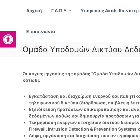
Π
α
Αρχική
Γ.Δ.Π.Υ.
Υπηρεσίες Ακαδ. Κοινότητ
ρ
ά
Γ
λ
Ανοίξτε τη γραμμή εργαλείων
ρ
Επικοινωνία
ε
α
ι
φ
Ομάδα Υποδομών Δικτύου Δεδ
ψ
ε
η
ί
σ
ο
τ
Οι πάγιες εργασίες της ομάδας “Ομάδα Υποδομών Δι
ο
Δ
κάτωθι:
π
ι
ε
κ
ρ
Εγκατάσταση και διαχείριση ενεργού και παθητικ
τ
ι
τηλεφωνικού δικτύου (διάρθρωση, επίβλεψη λειτ
υ
ε
Εξειδίκευση προτάσεων επικαιροποίησης και ανα
α
χ
δεδομένων καθώς και δημιουργία προτάσεων για 
κ
ό
Τεκμηρίωση ενεργών στοιχείων δικτύου δεδομέν
μ
ώ
Firewall, Intrusion Detection & Prevention Systems κ
ε
Λήψη, οργάνωση και διαχείριση των αντιγράφων 
ν