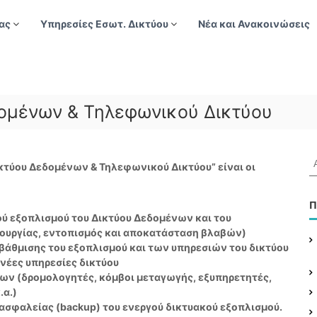
ας
Υπηρεσίες Εσωτ. Δικτύου
Νέα και Ανακοινώσεις
ομένων & Τηλεφωνικού Δικτύου
Α
κτύου Δεδομένων & Τηλεφωνικού Δικτύου” είναι οι
ν
α
ζ
Π
ή
ού εξοπλισμού του Δικτύου Δεδομένων και του
τ
ουργίας, εντοπισμός και αποκατάσταση βλαβών)
η
βάθμισης του εξοπλισμού και των υπηρεσιών του δικτύου
σ
νέες υπηρεσίες δικτύου
η
ων (δρομολογητές, κόµβοι μεταγωγής, εξυπηρετητές,
γ
.α.)
ι
ασφαλείας (backup) του ενεργού δικτυακού εξοπλισμού.