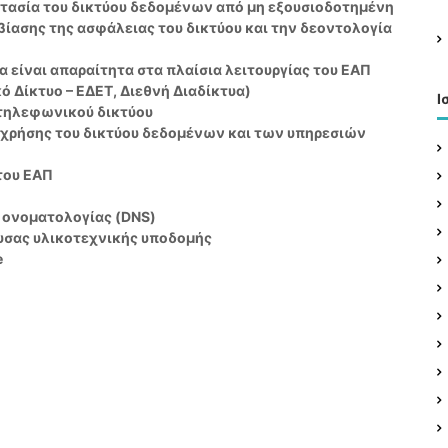
α
στασία του δικτύου δεδομένων από µη εξουσιοδοτημένη
:
ίασης της ασφάλειας του δικτύου και την δεοντολογία
α είναι απαραίτητα στα πλαίσια λειτουργίας του ΕΑΠ
ό ∆ίκτυο – ΕΔΕΤ, ∆ιεθνή ∆ιαδίκτυα)
Ι
τηλεφωνικού δικτύου
 χρήσης του δικτύου δεδομένων και των υπηρεσιών
του ΕΑΠ
ς ονοματολογίας (DNS)
υσας υλικοτεχνικής υποδομής
e